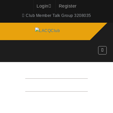
Login
Register
Club Member Talk Group 3208035
클럽 히스토리
HOME
SERVICES