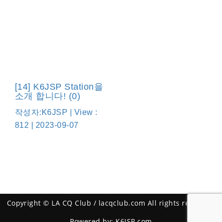
[14] K6JSP Station을
소개 합니다! (0)
작성자:K6JSP | View :
812 | 2023-09-07
Copyright © LA CQ Club / lacqclub.com All rights reserved.
Powered by: K6JSP.com