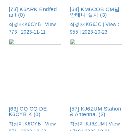
[73] K6ARK Endfed
[64] KM6COB OM님
ant (0)
안테나 설치 (3)
작성자:K6CYB | View :
작성자:KG6JC | View :
773 | 2023-11-11
955 | 2023-10-23
[63] CQ CQ DE
[57] KJ6ZUM Station
K6CYB K (0)
& Antenna. (2)
작성자:K6CYB | View :
작성자:KJ6ZUM | View